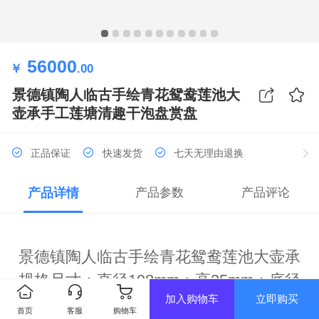
56000
￥
.00
景德镇陶人临古手绘青花鸳鸯莲池大
壶承手工莲塘清趣干泡盘赏盘
正品保证
快速发货
七天无理由退换
产品详情
产品参数
产品评论
景德镇陶人临古手绘青花鸳鸯莲池大壶承
规格尺寸：直径198mm；高35mm；底径
加入购物车
立即购买
60mm
首页
客服
购物车