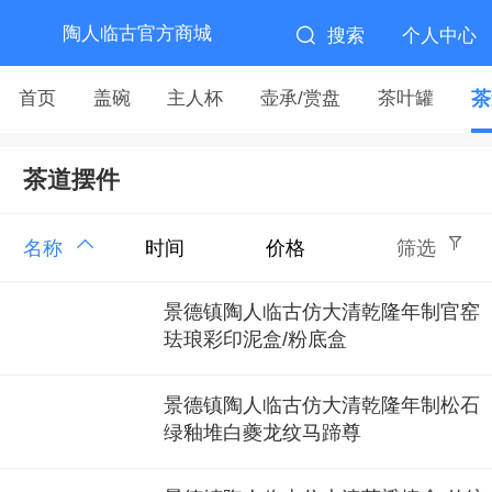
陶人临古官方商城
搜索
个人中心
首页
盖碗
主人杯
壶承/赏盘
茶叶罐
茶
茶道摆件
名称
时间
价格
筛选
景德镇陶人临古仿大清乾隆年制官窑
珐琅彩印泥盒/粉底盒
景德镇陶人临古仿大清乾隆年制松石
绿釉堆白夔龙纹马蹄尊