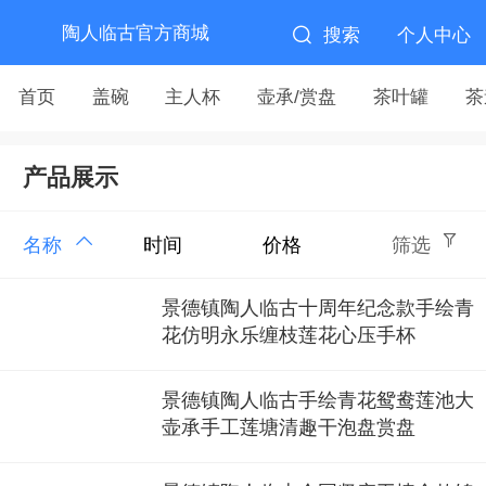
陶人临古官方商城
搜索
个人中心
首页
盖碗
主人杯
壶承/赏盘
茶叶罐
茶
产品展示
名称
时间
价格
筛选
景德镇陶人临古十周年纪念款手绘青
花仿明永乐缠枝莲花心压手杯
景德镇陶人临古手绘青花鸳鸯莲池大
壶承手工莲塘清趣干泡盘赏盘