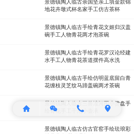
景德镇陶人临古余国坚亲工填金款锦
地花卉墩式杯名家手工仿古茶杯
景德镇陶人临古手绘青花文姬归汉盖
碗手工人物青花两才泡茶碗
景德镇陶人临古手绘青花罗汉论经建
水手工人物青花茶道摆件高水洗
景德镇陶人临古手绘仿明蓝底留白青
花缠枝灵芝纹马蹄盖碗两才茶碗
景德镇陶人临古三兽渡河图小赏盘手
绘青花手工干泡小壶承
景德镇陶人临古仿古官窑手绘珐琅彩